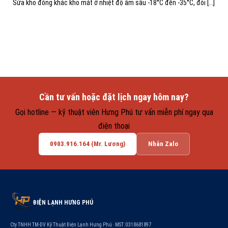
Sửa kho đông khác kho mát ở nhiệt độ âm sâu -18°C đến -35°C, đòi [...]
Cần tư vấn hoặc đặt lịch ngay hôm nay?
Gọi hotline — kỹ thuật viên Hưng Phú tư vấn miễn phí ngay qua
điện thoại
0903.916.164 (Mr. Lương)
Nhắn Zalo
ĐIỆN LẠNH HƯNG PHÚ
Cty TNHH TM-DV Kỹ Thuật Điện Lạnh Hưng Phú · MST: 0318681897