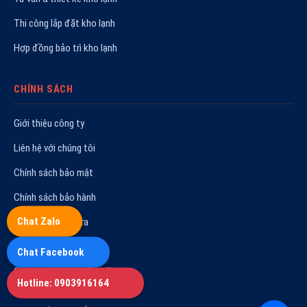
Thi công lắp đặt kho lạnh
Hợp đồng bảo trì kho lạnh
CHÍNH SÁCH
Giới thiệu công ty
Liên hệ với chúng tôi
Chính sách bảo mật
Chính sách bảo hành
Chat Zalo
Quy trình sửa chữa
Hoạt động công ty
Chat Facebook
Chương trình khuyến mãi
Hotline: 0903916164