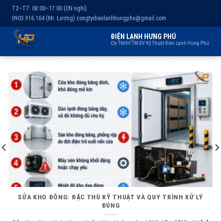
T2–T7: 08:00–17:00 (CN nghỉ)
0903.916.164 (Mr. Lương)
congtydienlanhhungphu@gmail.com
ĐIỆN LẠNH HƯNG PHÚ
Cty TNHH TM-DV Kỹ Thuật Điện Lạnh Hưng Phú
Chuyển
Trang chủ
Dịch vụ
Kho lạnh
Sản phẩm
Giới thiệu
đến
nội
dung
SỬA KHO ĐÔNG: ĐẶC THÙ KỸ THUẬT VÀ QUY TRÌNH XỬ LÝ
ĐÚNG