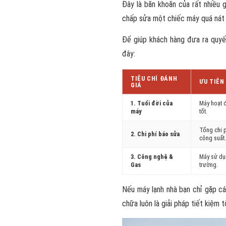
Đây là băn khoăn của rất nhiều g
chấp sửa một chiếc máy quá nát có
Để giúp khách hàng đưa ra quyết
đây:
TIÊU CHÍ ĐÁNH
ƯU TIÊN
GIÁ
1. Tuổi đời của
Máy hoạt 
máy
tốt.
Tổng chi 
2. Chi phí báo sửa
công suất.
3. Công nghệ &
Máy sử dụ
Gas
trường.
Nếu máy lạnh nhà bạn chỉ gặp cá
chữa luôn là giải pháp tiết kiệm 