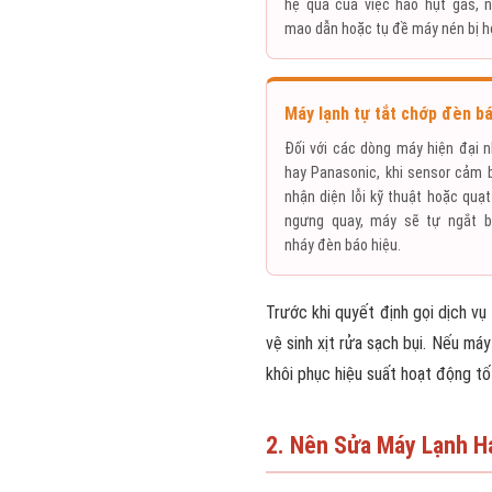
hệ quả của việc hao hụt gas, 
mao dẫn hoặc tụ đề máy nén bị h
Máy lạnh tự tắt chớp đèn bá
Đối với các dòng máy hiện đại n
hay Panasonic, khi sensor cảm b
nhận diện lỗi kỹ thuật hoặc quạt
ngưng quay, máy sẽ tự ngắt b
nháy đèn báo hiệu.
Trước khi quyết định gọi dịch vụ
vệ sinh xịt rửa sạch bụi. Nếu má
khôi phục hiệu suất hoạt động tố
2. Nên Sửa Máy Lạnh H