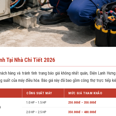
nh Tại Nhà Chi Tiết 2026
khách hàng và tránh tình trạng báo giá không nhất quán, Điện Lạnh Hưn
ông suất của máy điều hòa. Báo giá này đã bao gồm công thợ trực tiếp kiể
T
CÔNG SUẤT MÁY
MỨC GIÁ THAM KHẢO
1.0 HP – 1.5 HP
250.000đ – 350.000đ
)
2.0 HP – 2.5 HP
350.000đ – 480.000đ