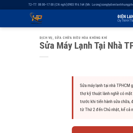
T2–T7: 08:00–17:00 (CN nghỉ)
0903.916.164 (Mr. Lương)
congtydienlanhhungp
ĐIỆN LẠ
Cty TNHH TM
Chuyển
DỊCH VỤ
,
SỬA CHỮA ĐIỀU HÒA KHÔNG KHÍ
đến
Sửa Máy Lạnh Tại Nhà T
nội
dung
Sửa máy lạnh tại nhà TPHCM gi
thợ kỹ thuật lành nghề có mặt 
trước khi tiến hành sửa chữa, 
từ Thứ 2 đến Chủ nhật, kể cả n