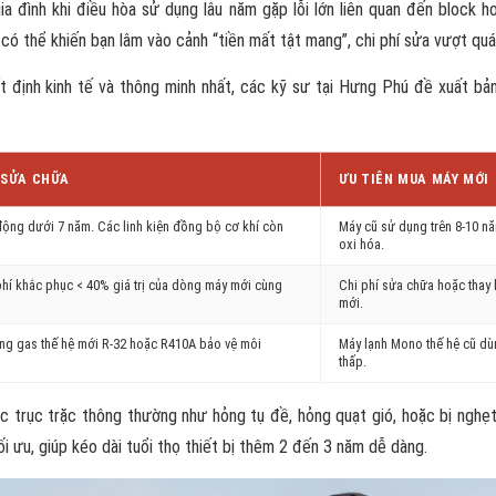
ia đình khi điều hòa sử dụng lâu năm gặp lỗi lớn liên quan đến block 
 thể khiến bạn lâm vào cảnh “tiền mất tật mang”, chi phí sửa vượt quá g
 định kinh tế và thông minh nhất, các kỹ sư tại Hưng Phú đề xuất bảng
 SỬA CHỮA
ƯU TIÊN MUA MÁY MỚI
động dưới 7 năm. Các linh kiện đồng bộ cơ khí còn
Máy cũ sử dụng trên 8-10 n
oxi hóa.
phí khắc phục < 40% giá trị của dòng máy mới cùng
Chi phí sửa chữa hoặc thay
mới.
ng gas thế hệ mới R-32 hoặc R410A bảo vệ môi
Máy lạnh Mono thế hệ cũ dùn
thấp.
c trục trặc thông thường như hỏng tụ đề, hỏng quạt gió, hoặc bị nghẹ
tối ưu, giúp kéo dài tuổi thọ thiết bị thêm 2 đến 3 năm dễ dàng.