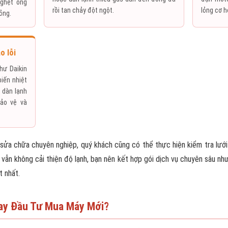
nghẹt ống
rồi tan chảy đột ngột.
lỏng cơ h
ỏng.
o lỗi
hư Daikin
iến nhiệt
 dàn lạnh
ảo vệ và
 sửa chữa chuyên nghiệp, quý khách cũng có thể thực hiện kiểm tra lưới 
y vẫn không cải thiện độ lạnh, bạn nên kết hợp gói dịch vụ chuyên sâu n
t nhất.
ay Đầu Tư Mua Máy Mới?