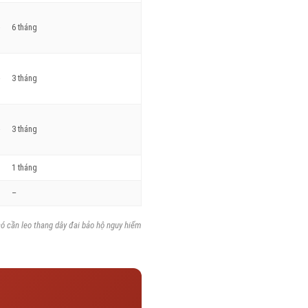
6 tháng
3 tháng
3 tháng
1 tháng
–
(có cần leo thang dây đai bảo hộ nguy hiểm