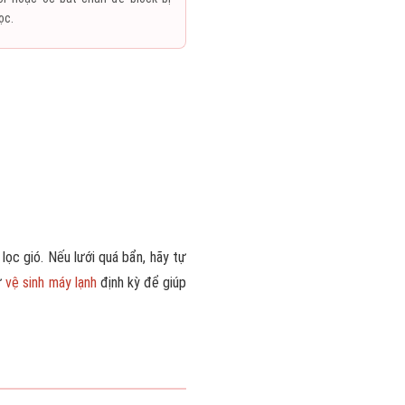
ọc.
lọc gió. Nếu lưới quá bẩn, hãy tự
hư
vệ sinh máy lạnh
định kỳ để giúp