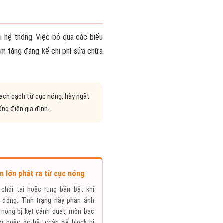
ỗi hệ thống. Việc bỏ qua các biểu
àm tăng đáng kể chi phí sửa chữa
lạch cạch từ cục nóng, hãy ngắt
ng điện gia đình.
n lớn phát ra từ cục nóng
t chói tai hoặc rung bần bật khi
 động. Tình trạng này phản ánh
 nóng bị kẹt cánh quạt, mòn bạc
r hoặc ốc bắt chân đế block bị