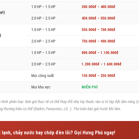
1.0 HP – 1.5 HP
300.000đ – 400.000đ
ạt)
2.0 HP – 2.5 HP
450.000đ – 550.000đ
1.0 HP – 1.5 HP
550.000đ – 700.000đ
)
2.0 HP – 2.5 HP
750.000đ – 900.000đ
1.0 HP – 1.5 HP
800.000đ – 1.100.000đ
2.0 HP – 2.5 HP
1.200.000đ – 1.600.000đ
Mọi công suất
150.000đ – 250.000đ
Mọi khu vực
MIỄN PHÍ
 hình phân loại. Đơn giá thực tế có thể thay đổi nhẹ tùy thuộc vào vị trí lắp đặt dàn nóng 
ng thương hiệu cụ thể (Daikin, Panasonic, LG…). Thợ luôn báo giá trước khi làm.
 lạnh, chảy nước hay chớp đèn lỗi? Gọi Hưng Phú ngay!