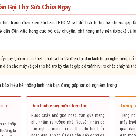
Cần Gọi Thợ Sửa Chữa Ngay
ên tục trong điều kiện khí hậu TPHCM rất dễ tích tụ bụi bẩn hoặc gặp l
ể dẫn đến việc hỏng cục bộ dây chuyền, phá hỏng máy nén (block) và l
ấy máy lạnh có mùi khét, phát ra tia lửa điện tại dàn lạnh hoặc nghe tiếng nổ 
 điện cho máy và gọi thợ hỗ trợ kỹ thuật gấp để tránh rủi ro chập cháy hệ thố
n báo hiệu hệ thống lạnh nhà bạn đang gặp sự cố nghiêm trọng:
ỉ ra
Dàn lạnh chảy nước liên tục
Tiếng ồ
Nước chảy nhỏ giọt hoặc tràn qua máng
Tiếng rí
phụ thấm ra tường nhà. Nguyên nhân do
máy khởi
mức thấp
tắc nghẽn máng nước thải do bụi bẩn,
quạt dàn
thường là
hoặc dàn lạnh thiếu gas dẫn đến đông đá
đạn moto