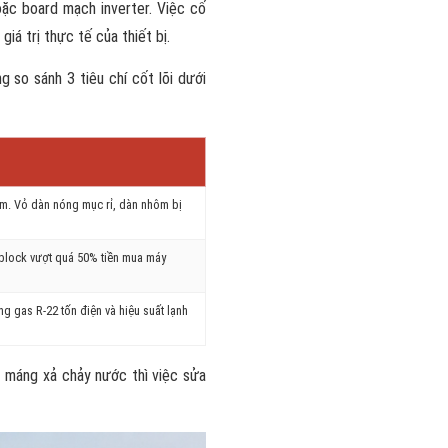
hoặc board mạch inverter. Việc cố
iá trị thực tế của thiết bị.
 so sánh 3 tiêu chí cốt lõi dưới
ăm. Vỏ dàn nóng mục rỉ, dàn nhôm bị
 block vượt quá 50% tiền mua máy
g gas R-22 tốn điện và hiệu suất lạnh
t máng xả chảy nước thì việc sửa