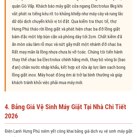
quận Gò Vấp. Khách báo máy giặt cửa ngang Electrolux 8kg khi
vắt phát ra tiếng kêu rít to khủng khiếp như máy cày và rung lắc
dữ dội dịch chuyển khỏi vị trí đặt. Qua kiểm tra thực tế, thợ
Hưng Phú tháo rời lồng giặt và phát hiện chạc ba đỡ lồng giặt
bám đặc một lớp bùn cặn xà phòng dày tới 2cm. Chất kiềm đã
ăn mòn sâu làm rỗ mục và nứt gãy mất một nhánh đỡ chạc ba.
Rất may mắn là lồng nhựa chưa bị vỡ toác. Chúng tôi tiến hành
thay thế chạc ba Electrolux chính hãng mới, thay bộ vòng bi (bạc
đạn) chắn nước nhập khẩu, kết hợp xịt rửa áp lực làm sạch bong
lồng giặt inox. Máy hoạt động êm ái trở lại bình thường và giúp
khách tránh khỏi việc phải mua máy mới.
4. Bảng Giá Vệ Sinh Máy Giặt Tại Nhà Chi Tiết
2026
Điện Lạnh Hưng Phú niêm yết công khai bảng giá dịch vụ vệ sinh máy giặt