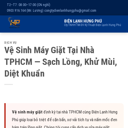
T2–T7: 08:00–17:00 (CN nghỉ)
0903.916.164 (Mr. Lương)
congtydienlanhhungphu@gmail.com
ĐIỆN LẠNH HƯNG PHÚ
Cty TNHH TM-DV Kỹ Thuật Điện Lạnh Hưng Phú
Chuyển
Trang chủ
Dịch vụ
Kho lạnh
Sản phẩm
Giới thiệu
DỊCH VỤ
đến
Vệ Sinh Máy Giặt Tại Nhà
nội
TPHCM — Sạch Lồng, Khử Mùi,
dung
Diệt Khuẩn
Vệ sinh máy giặt
định kỳ tại nhà TPHCM cùng Điện Lạnh Hưng
Phú giúp loại bỏ triệt để cặn bẩn, xơ vải tích tụ và nấm mốc đen
bám trên lồng giặt. Chúng tôi cung cấp dịch vụ rửa máy giặt