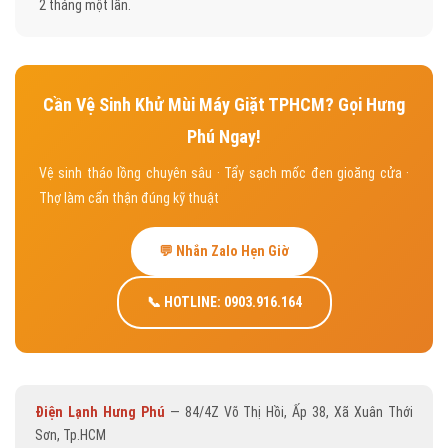
2 tháng một lần.
Cần Vệ Sinh Khử Mùi Máy Giặt TPHCM? Gọi Hưng
Phú Ngay!
Vệ sinh tháo lồng chuyên sâu · Tẩy sạch mốc đen gioăng cửa ·
Thợ làm cẩn thận đúng kỹ thuật
💬 Nhắn Zalo Hẹn Giờ
📞 HOTLINE: 0903.916.164
Điện Lạnh Hưng Phú
— 84/4Z Võ Thị Hồi, Ấp 38, Xã Xuân Thới
Sơn, Tp.HCM