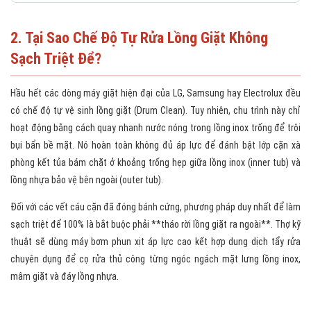
2. Tại Sao Chế Độ Tự Rửa Lồng Giặt Không
Sạch Triệt Để?
Hầu hết các dòng máy giặt hiện đại của LG, Samsung hay Electrolux đều
có chế độ tự vệ sinh lồng giặt (Drum Clean). Tuy nhiên, chu trình này chỉ
hoạt động bằng cách quay nhanh nước nóng trong lồng inox trống để trôi
bụi bẩn bề mặt. Nó hoàn toàn không đủ áp lực để đánh bật lớp cặn xà
phòng kết tủa bám chặt ở khoảng trống hẹp giữa lồng inox (inner tub) và
lồng nhựa bảo vệ bên ngoài (outer tub).
Đối với các vết cáu cặn đã đóng bánh cứng, phương pháp duy nhất để làm
sạch triệt để 100% là bắt buộc phải **tháo rời lồng giặt ra ngoài**. Thợ kỹ
thuật sẽ dùng máy bơm phun xịt áp lực cao kết hợp dung dịch tẩy rửa
chuyên dụng để cọ rửa thủ công từng ngóc ngách mặt lưng lồng inox,
mâm giặt và đáy lồng nhựa.