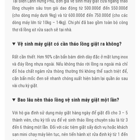
Tại Điện Lạnh Hưng Phú, đơn giá vệ sinh máy giặt cửa ngang tháo
lồng chuyên sâu trọn gói dao động từ 500.000đ đến 550.000đ
(cho dòng máy dưới 9kg) và từ 600.000đ đến 750.000đ (cho các
dòng máy lớn từ 10kg – 14kg). Chi phí đã bao gồm toàn bộ công
thợ rã lồng xịt rửa sạch sẽ tại nhà.
Vệ sinh máy giặt có cần tháo lồng giặt ra không?
Rất cần thiết. Hơn 90% cặn bẩn bám dính dày đặc ở mặt lưng inox
và đáy lồng nhựa ngoài. Nếu không tháo rời lồng ra ngoài mà chỉ
đổ hóa chất ngâm rửa thông thường thì không thể sạch triệt để,
cặn bẩn mốc đen sẽ nhanh chóng xuất hiện bám lại quần áo sau
vài chu kỳ giặt.
Bao lâu nên tháo lồng vệ sinh máy giặt một lần?
Với hộ gia đình sử dụng máy giặt hàng ngày để giặt đồ cho 3 – 5
thành viên, chu kỳ tối ưu để vệ sinh tháo lồng chuyên sâu là từ 3
đến 6 tháng một lần. Đối với các tiệm giặt sấy dịch vụ hoặc khách
sạn mini chạy máy liên tục, nên tiến hành xịt rửa định kỳ từ 1 đến