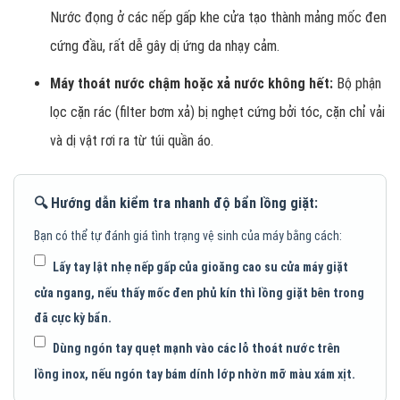
Nước đọng ở các nếp gấp khe cửa tạo thành mảng mốc đen
cứng đầu, rất dễ gây dị ứng da nhạy cảm.
Máy thoát nước chậm hoặc xả nước không hết:
Bộ phận
lọc cặn rác (filter bơm xả) bị nghẹt cứng bởi tóc, cặn chỉ vải
và dị vật rơi ra từ túi quần áo.
🔍 Hướng dẫn kiểm tra nhanh độ bẩn lồng giặt:
Bạn có thể tự đánh giá tình trạng vệ sinh của máy bằng cách:
Lấy tay lật nhẹ nếp gấp của gioăng cao su cửa máy giặt
cửa ngang, nếu thấy mốc đen phủ kín thì lồng giặt bên trong
đã cực kỳ bẩn.
Dùng ngón tay quẹt mạnh vào các lỗ thoát nước trên
lồng inox, nếu ngón tay bám dính lớp nhờn mỡ màu xám xịt.