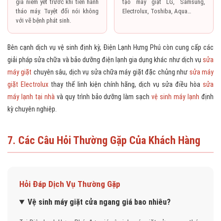
giá niêm yết trước khi tiến hành
tạo máy giặt LG, Samsung,
tháo máy. Tuyệt đối nói không
Electrolux, Toshiba, Aqua…
với vẽ bệnh phát sinh.
Bên cạnh dịch vụ vệ sinh định kỳ, Điện Lạnh Hưng Phú còn cung cấp các
giải pháp sửa chữa và bảo dưỡng điện lạnh gia dụng khác như dịch vụ
sửa
máy giặt
chuyên sâu, dịch vụ sửa chữa máy giặt đặc chủng như
sửa máy
giặt Electrolux
thay thế linh kiện chính hãng, dịch vụ sửa điều hòa
sửa
máy lạnh tại nhà
và quy trình bảo dưỡng làm sạch
vệ sinh máy lạnh
định
kỳ chuyên nghiệp.
7. Các Câu Hỏi Thường Gặp Của Khách Hàng
Hỏi Đáp Dịch Vụ Thường Gặp
Vệ sinh máy giặt cửa ngang giá bao nhiêu?