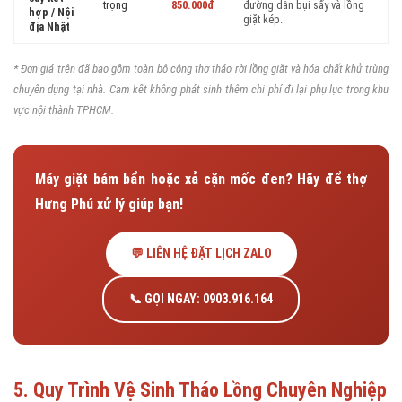
trọng
850.000đ
đường dẫn bụi sấy và lồng
hợp / Nội
giặt kép.
địa Nhật
* Đơn giá trên đã bao gồm toàn bộ công thợ tháo rời lồng giặt và hóa chất khử trùng
chuyên dụng tại nhà. Cam kết không phát sinh thêm chi phí đi lại phụ lục trong khu
vực nội thành TPHCM.
Máy giặt bám bẩn hoặc xả cặn mốc đen? Hãy để thợ
Hưng Phú xử lý giúp bạn!
💬 LIÊN HỆ ĐẶT LỊCH ZALO
📞 GỌI NGAY: 0903.916.164
5. Quy Trình Vệ Sinh Tháo Lồng Chuyên Nghiệp