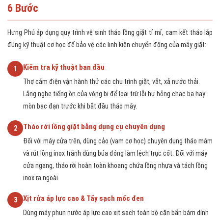
6 Bước
Hưng Phú áp dụng quy trình vệ sinh tháo lồng giặt tỉ mỉ, cam kết tháo lắp
đúng kỹ thuật cơ học để bảo vệ các linh kiện chuyển động của máy giặt:
Kiểm tra kỹ thuật ban đầu
1
Thợ cắm điện vận hành thử các chu trình giặt, vắt, xả nước thải.
Lắng nghe tiếng ồn của vòng bi để loại trừ lỗi hư hỏng chạc ba hay
mòn bạc đạn trước khi bắt đầu tháo máy.
Tháo rời lồng giặt bằng dụng cụ chuyên dụng
2
Đối với máy cửa trên, dùng cảo (vam cơ học) chuyên dụng tháo mâm
và rút lồng inox tránh dùng búa đóng làm lệch trục cốt. Đối với máy
cửa ngang, tháo rời hoàn toàn khoang chứa lồng nhựa và tách lồng
inox ra ngoài.
Xịt rửa áp lực cao & Tẩy sạch mốc đen
3
Dùng máy phun nước áp lực cao xịt sạch toàn bộ cặn bẩn bám dính