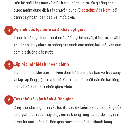
trên bề mặt lồng inox và mặt trong thùng nhựa. Vỏ gioăng cao su
được ngâm dung dịch tẩy chuyên dụng (
Electrolux Việt Nam
) để
đánh bay hoàn toàn các vết mốc đen.
Vệ sinh cốc lọc bơm xả & Khay bột giặt
4
Tháo rời cốc lọc bơm thoát nước để loại bỏ xơ vải, đồng xu, dị vật bị
kẹt. Tháo khay chứa xà phòng rửa sạch các mảng bột giặt vón cục
bám bịt đường cấp nước.
Lắp ráp lại thiết bị hoàn chỉnh
5
Tiến hành lau khô các linh kiện điện tử, bôi mỡ bò bảo vệ trục xoay
và lắp ráp lồng giặt lại vị trí cũ. Đảm bảo siết chặt các ốc bắt lồng
giặt và cố định thụt nhún giảm chấn.
Test thử tải vận hành & Bàn giao
6
Chạy thử chương trình vắt tốc độ cao để kiểm tra độ cân bằng của
lồng giặt, đảm bảo máy chạy êm ro không rung lắc dữ dội hay rò rỉ
nước tại các khớp nối. Bàn giao máy sạch sẽ cho khách hàng.