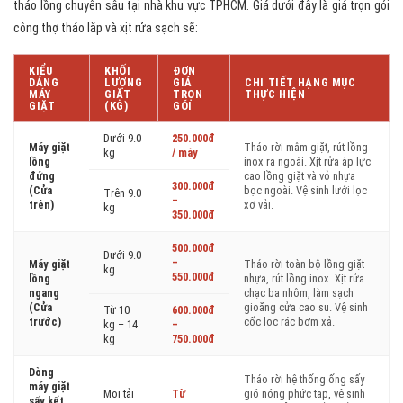
tháo lồng chuyên sâu tại nhà khu vực TPHCM. Giá dưới đây là giá trọn gói
công thợ tháo lắp và xịt rửa sạch sẽ:
KIỂU
KHỐI
ĐƠN
DÁNG
LƯỢNG
GIÁ
CHI TIẾT HẠNG MỤC
MÁY
GIẶT
TRỌN
THỰC HIỆN
GIẶT
(KG)
GÓI
Dưới 9.0
250.000đ
Máy giặt
Tháo rời mâm giặt, rút lồng
kg
/ máy
lồng
inox ra ngoài. Xịt rửa áp lực
đứng
cao lồng giặt và vỏ nhựa
300.000đ
(Cửa
bọc ngoài. Vệ sinh lưới lọc
Trên 9.0
–
trên)
xơ vải.
kg
350.000đ
500.000đ
Dưới 9.0
–
Máy giặt
Tháo rời toàn bộ lồng giặt
kg
550.000đ
lồng
nhựa, rút lồng inox. Xịt rửa
ngang
chạc ba nhôm, làm sạch
(Cửa
gioăng cửa cao su. Vệ sinh
Từ 10
600.000đ
trước)
cốc lọc rác bơm xả.
kg – 14
–
kg
750.000đ
Dòng
Tháo rời hệ thống ống sấy
máy giặt
Mọi tải
Từ
gió nóng phức tạp, vệ sinh
sấy kết