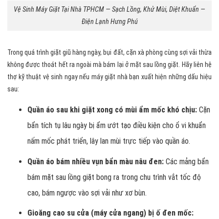
Vệ Sinh Máy Giặt Tại Nhà TPHCM — Sạch Lồng, Khử Mùi, Diệt Khuẩn —
Điện Lạnh Hưng Phú
Trong quá trình giặt giũ hàng ngày, bụi đất, cặn xà phòng cùng sợi vải thừa
không được thoát hết ra ngoài mà bám lại ở mặt sau lồng giặt. Hãy liên hệ
thợ kỹ thuật vệ sinh ngay nếu máy giặt nhà bạn xuất hiện những dấu hiệu
sau:
Quần áo sau khi giặt xong có mùi ẩm mốc khó chịu:
Cặn
bẩn tích tụ lâu ngày bị ẩm ướt tạo điều kiện cho ổ vi khuẩn
nấm mốc phát triển, lây lan mùi trực tiếp vào quần áo.
Quần áo bám nhiều vụn bẩn màu nâu đen:
Các mảng bẩn
bám mặt sau lồng giặt bong ra trong chu trình vắt tốc độ
cao, bám ngược vào sợi vải như xơ bùn.
Gioăng cao su cửa (máy cửa ngang) bị ố đen mốc: