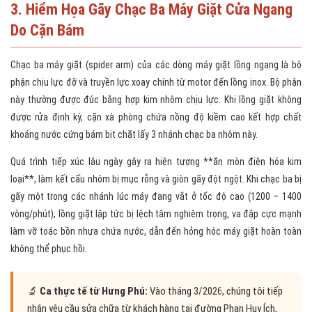
3. Hiểm Họa Gãy Chạc Ba Máy Giặt Cửa Ngang
Do Cặn Bám
Chạc ba máy giặt (spider arm) của các dòng máy giặt lồng ngang là bộ
phận chịu lực đỡ và truyền lực xoay chính từ motor đến lồng inox. Bộ phận
này thường được đúc bằng hợp kim nhôm chịu lực. Khi lồng giặt không
được rửa định kỳ, cặn xà phòng chứa nồng độ kiềm cao kết hợp chất
khoáng nước cứng bám bịt chặt lấy 3 nhánh chạc ba nhôm này.
Quá trình tiếp xúc lâu ngày gây ra hiện tượng **ăn mòn điện hóa kim
loại**, làm kết cấu nhôm bị mục rỗng và giòn gãy đột ngột. Khi chạc ba bị
gãy một trong các nhánh lúc máy đang vắt ở tốc độ cao (1200 – 1400
vòng/phút), lồng giặt lập tức bị lệch tâm nghiêm trọng, va đập cực mạnh
làm vỡ toác bồn nhựa chứa nước, dẫn đến hỏng hóc máy giặt hoàn toàn
không thể phục hồi.
🔬
Ca thực tế từ Hưng Phú:
Vào tháng 3/2026, chúng tôi tiếp
nhận yêu cầu sửa chữa từ khách hàng tại đường Phan Huy Ích,