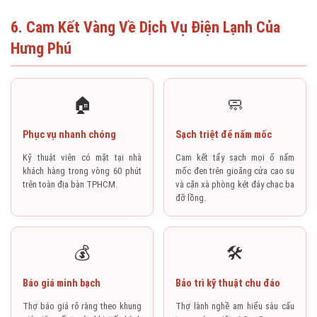
6. Cam Kết Vàng Về Dịch Vụ Điện Lạnh Của
Hưng Phú
🏠
🧼
Phục vụ nhanh chóng
Sạch triệt để nấm mốc
Kỹ thuật viên có mặt tại nhà
Cam kết tẩy sạch mọi ổ nấm
khách hàng trong vòng 60 phút
mốc đen trên gioăng cửa cao su
trên toàn địa bàn TPHCM.
và cặn xà phòng két đáy chạc ba
đỡ lồng.
💰
🛠️
Báo giá minh bạch
Bảo trì kỹ thuật chu đáo
Thợ báo giá rõ ràng theo khung
Thợ lành nghề am hiểu sâu cấu