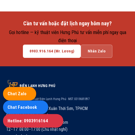
Cần tư vấn hoặc đặt lịch ngay hôm nay?
Gọi hotline — kỹ thuật viên Hưng Phú tư vấn miễn phí ngay qua
điện thoại
0903.916.164 (Mr. Lương)
Nhắn Zalo
ĐIỆN LẠNH HƯNG PHÚ
Chat Zalo
Cty TNHH TM-DV Kỹ Thuật Điện Lạnh Hưng Phú · MST: 0318681897
Chat Facebook
84/4Z, Võ Thị Hồi, Ấp 38, Xuân Thới Sơn, TPHCM
0903.916.164 (Mr. Lương)
Hotline: 0903916164
congtydienlanhhungphu@gmail.com
T2–T7: 08:00–17:00 (Chủ nhật nghỉ)