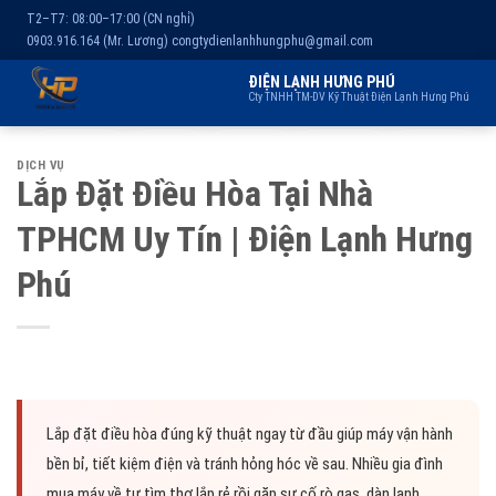
T2–T7: 08:00–17:00 (CN nghỉ)
0903.916.164 (Mr. Lương)
congtydienlanhhungphu@gmail.com
ĐIỆN LẠNH HƯNG PHÚ
Cty TNHH TM-DV Kỹ Thuật Điện Lạnh Hưng Phú
Chuyển
Trang chủ
Dịch vụ
Kho lạnh
Sản phẩm
Giới thiệu
DỊCH VỤ
đến
Lắp Đặt Điều Hòa Tại Nhà
nội
TPHCM Uy Tín | Điện Lạnh Hưng
dung
Phú
Lắp đặt điều hòa đúng kỹ thuật ngay từ đầu giúp máy vận hành
bền bỉ, tiết kiệm điện và tránh hỏng hóc về sau. Nhiều gia đình
mua máy về tự tìm thợ lắp rẻ rồi gặp sự cố rò gas, dàn lạnh