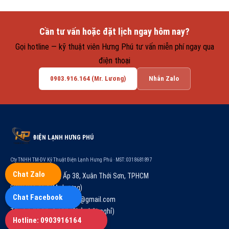
Cần tư vấn hoặc đặt lịch ngay hôm nay?
Gọi hotline — kỹ thuật viên Hưng Phú tư vấn miễn phí ngay qua
điện thoại
0903.916.164 (Mr. Lương)
Nhắn Zalo
ĐIỆN LẠNH HƯNG PHÚ
Cty TNHH TM-DV Kỹ Thuật Điện Lạnh Hưng Phú · MST: 0318681897
Chat Zalo
84/4Z, Võ Thị Hồi, Ấp 38, Xuân Thới Sơn, TPHCM
0903.916.164 (Mr. Lương)
Chat Facebook
congtydienlanhhungphu@gmail.com
T2–T7: 08:00–17:00 (Chủ nhật nghỉ)
Hotline: 0903916164
www.danlanh.com