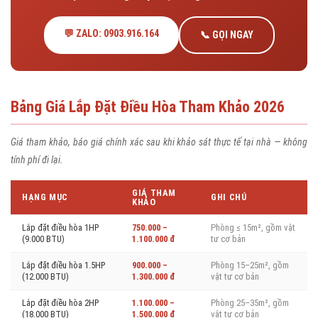
💬 ZALO: 0903.916.164
📞 GỌI NGAY
Bảng Giá Lắp Đặt Điều Hòa Tham Khảo 2026
Giá tham khảo, báo giá chính xác sau khi khảo sát thực tế tại nhà — không
tính phí đi lại.
GIÁ THAM
HẠNG MỤC
GHI CHÚ
KHẢO
Lắp đặt điều hòa 1HP
750.000 –
Phòng ≤ 15m², gồm vật
(9.000 BTU)
1.100.000 đ
tư cơ bản
Lắp đặt điều hòa 1.5HP
900.000 –
Phòng 15–25m², gồm
(12.000 BTU)
1.300.000 đ
vật tư cơ bản
Lắp đặt điều hòa 2HP
1.100.000 –
Phòng 25–35m², gồm
(18.000 BTU)
1.500.000 đ
vật tư cơ bản