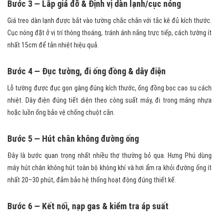
Bước 3 — Lắp giá đỡ & Định vị dàn lạnh/cục nóng
Giá treo dàn lạnh được bắt vào tường chắc chắn với tắc kê đủ kích thước.
Cục nóng đặt ở vị trí thông thoáng, tránh ánh nắng trực tiếp, cách tường ít
nhất 15cm để tản nhiệt hiệu quả.
Bước 4 — Đục tường, đi ống đồng & dây điện
Lỗ tường được đục gọn gàng đúng kích thước, ống đồng bọc cao su cách
nhiệt. Dây điện đúng tiết diện theo công suất máy, đi trong máng nhựa
hoặc luồn ống bảo vệ chống chuột cắn.
Bước 5 — Hút chân không đường ống
Đây là bước quan trọng nhất nhiều thợ thường bỏ qua. Hưng Phú dùng
máy hút chân không hút toàn bộ không khí và hơi ẩm ra khỏi đường ống ít
nhất 20–30 phút, đảm bảo hệ thống hoạt động đúng thiết kế.
Bước 6 — Kết nối, nạp gas & kiểm tra áp suất