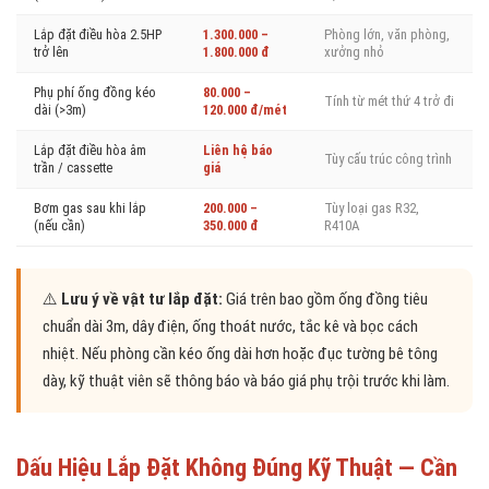
Lắp đặt điều hòa 2.5HP
1.300.000 –
Phòng lớn, văn phòng,
trở lên
1.800.000 đ
xưởng nhỏ
Phụ phí ống đồng kéo
80.000 –
Tính từ mét thứ 4 trở đi
dài (>3m)
120.000 đ/mét
Lắp đặt điều hòa âm
Liên hệ báo
Tùy cấu trúc công trình
trần / cassette
giá
Bơm gas sau khi lắp
200.000 –
Tùy loại gas R32,
(nếu cần)
350.000 đ
R410A
⚠️
Lưu ý về vật tư lắp đặt:
Giá trên bao gồm ống đồng tiêu
chuẩn dài 3m, dây điện, ống thoát nước, tắc kê và bọc cách
nhiệt. Nếu phòng cần kéo ống dài hơn hoặc đục tường bê tông
dày, kỹ thuật viên sẽ thông báo và báo giá phụ trội trước khi làm.
Dấu Hiệu Lắp Đặt Không Đúng Kỹ Thuật — Cần