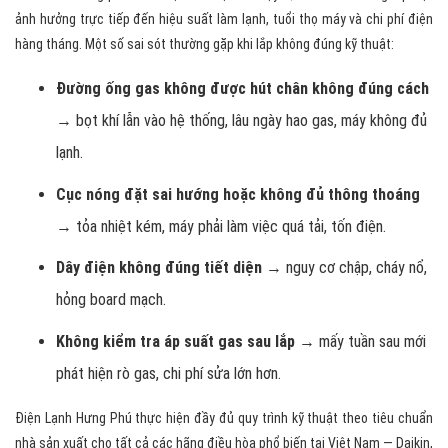
ảnh hưởng trực tiếp đến hiệu suất làm lạnh, tuổi thọ máy và chi phí điện
hàng tháng. Một số sai sót thường gặp khi lắp không đúng kỹ thuật:
Đường ống gas không được hút chân không đúng cách
→ bọt khí lẫn vào hệ thống, lâu ngày hao gas, máy không đủ
lạnh.
Cục nóng đặt sai hướng hoặc không đủ thông thoáng
→ tỏa nhiệt kém, máy phải làm việc quá tải, tốn điện.
Dây điện không đúng tiết diện
→ nguy cơ chập, cháy nổ,
hỏng board mạch.
Không kiểm tra áp suất gas sau lắp
→ mấy tuần sau mới
phát hiện rò gas, chi phí sửa lớn hơn.
Điện Lạnh Hưng Phú thực hiện đầy đủ quy trình kỹ thuật theo tiêu chuẩn
nhà sản xuất cho tất cả các hãng điều hòa phổ biến tại Việt Nam — Daikin,