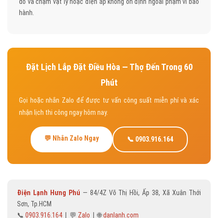
do va chạm vật lý hoặc điện áp không ổn định ngoài phạm vi bảo
hành.
Đặt Lịch Lắp Đặt Điều Hòa — Thợ Đến Trong 60
Phút
Gọi hoặc nhắn Zalo để được tư vấn công suất miễn phí và xác
nhận lịch thi công ngay hôm nay.
💬 Nhắn Zalo Ngay
📞 0903.916.164
Điện Lạnh Hưng Phú
— 84/4Z Võ Thị Hồi, Ấp 38, Xã Xuân Thới
Sơn, Tp.HCM
📞
0903.916.164
| 💬
Zalo
| 🌐
danlanh.com