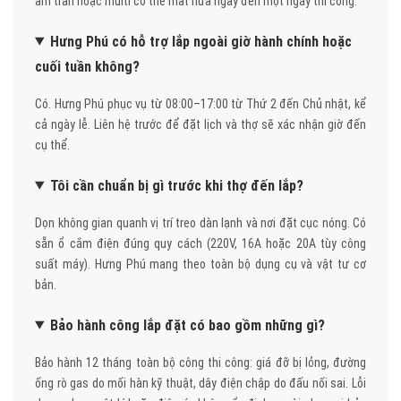
âm trần hoặc multi có thể mất nửa ngày đến một ngày thi công.
Hưng Phú có hỗ trợ lắp ngoài giờ hành chính hoặc
cuối tuần không?
Có. Hưng Phú phục vụ từ 08:00–17:00 từ Thứ 2 đến Chủ nhật, kể
cả ngày lễ. Liên hệ trước để đặt lịch và thợ sẽ xác nhận giờ đến
cụ thể.
Tôi cần chuẩn bị gì trước khi thợ đến lắp?
Dọn không gian quanh vị trí treo dàn lạnh và nơi đặt cục nóng. Có
sẵn ổ cắm điện đúng quy cách (220V, 16A hoặc 20A tùy công
suất máy). Hưng Phú mang theo toàn bộ dụng cụ và vật tư cơ
bản.
Bảo hành công lắp đặt có bao gồm những gì?
Bảo hành 12 tháng toàn bộ công thi công: giá đỡ bị lỏng, đường
ống rò gas do mối hàn kỹ thuật, dây điện chập do đấu nối sai. Lỗi