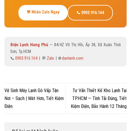
💬 Nhắn Zalo Ngay
📞 0903.916.164
Điện Lạnh Hưng Phú
— 84/4Z Võ Thị Hồi, Ấp 38, Xã Xuân Thới
Sơn, Tp.HCM
📞
0903.916.164
| 💬
Zalo
| 🌐
danlanh.com
Vệ Sinh Máy Lạnh Gò Vấp Tận
Tư Vấn Thiết Kế Kho Lạnh Tại
Nơi – Sạch | Mát Hơn, Tiết Kiệm
TP.HCM — Tính Tải Đúng, Tiết
Điện
Kiệm Điện, Bảo Hành 12 Tháng