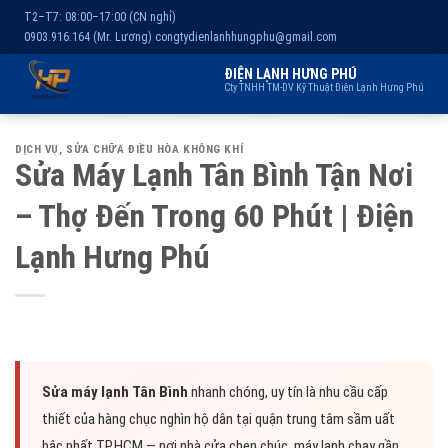
T2–T7: 08:00–17:00 (CN nghỉ)
0903.916.164 (Mr. Lương)
congtydienlanhhungphu@gmail.com
ĐIỆN LẠNH HƯNG PHÚ
Cty TNHH TM-DV Kỹ Thuật Điện Lạnh Hưng Phú
Chuyển
Trang chủ
Dịch vụ
Kho lạnh
Sản phẩm
Giới thiệu
DỊCH VỤ
,
SỬA CHỮA ĐIỀU HÒA KHÔNG KHÍ
đến
Sửa Máy Lạnh Tân Bình Tận Nơi
nội
– Thợ Đến Trong 60 Phút | Điện
dung
Lạnh Hưng Phú
Sửa máy lạnh Tân Bình
nhanh chóng, uy tín là nhu cầu cấp
thiết của hàng chục nghìn hộ dân tại quận trung tâm sầm uất
bậc nhất TP.HCM — nơi nhà cửa chen chúc, máy lạnh chạy gần