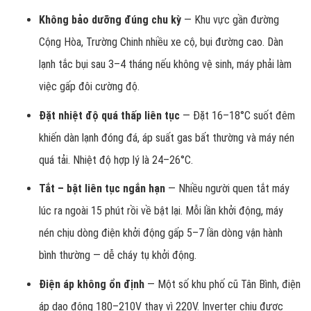
Không bảo dưỡng đúng chu kỳ
— Khu vực gần đường
Cộng Hòa, Trường Chinh nhiều xe cộ, bụi đường cao. Dàn
lạnh tắc bụi sau 3–4 tháng nếu không vệ sinh, máy phải làm
việc gấp đôi cường độ.
Đặt nhiệt độ quá thấp liên tục
— Đặt 16–18°C suốt đêm
khiến dàn lạnh đóng đá, áp suất gas bất thường và máy nén
quá tải. Nhiệt độ hợp lý là 24–26°C.
Tắt – bật liên tục ngắn hạn
— Nhiều người quen tắt máy
lúc ra ngoài 15 phút rồi về bật lại. Mỗi lần khởi động, máy
nén chịu dòng điện khởi động gấp 5–7 lần dòng vận hành
bình thường — dễ cháy tụ khởi động.
Điện áp không ổn định
— Một số khu phố cũ Tân Bình, điện
áp dao động 180–210V thay vì 220V. Inverter chịu được