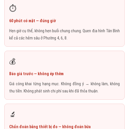
⏱️
60 phút có mặt — đúng giờ
Hẹn giờ cụ thể, không hẹn buổi chung chung. Quen địa hình Tân Bình
kể cả các hẻm sâu ở Phường 4, 6, 8.
💰
Báo giá trước — không ép thêm
Giá công khai từng hạng mục. Không đồng ý → không làm, không
thu tiền. Không phát sinh chi phí sau khi đã thỏa thuận.
🔬
Chẩn đoán bằng thiết bị đo — không đoán bừa