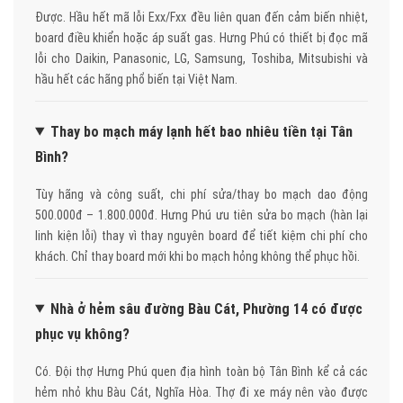
Được. Hầu hết mã lỗi Exx/Fxx đều liên quan đến cảm biến nhiệt,
board điều khiển hoặc áp suất gas. Hưng Phú có thiết bị đọc mã
lỗi cho Daikin, Panasonic, LG, Samsung, Toshiba, Mitsubishi và
hầu hết các hãng phổ biến tại Việt Nam.
Thay bo mạch máy lạnh hết bao nhiêu tiền tại Tân
Bình?
Tùy hãng và công suất, chi phí sửa/thay bo mạch dao động
500.000đ – 1.800.000đ. Hưng Phú ưu tiên sửa bo mạch (hàn lại
linh kiện lỗi) thay vì thay nguyên board để tiết kiệm chi phí cho
khách. Chỉ thay board mới khi bo mạch hỏng không thể phục hồi.
Nhà ở hẻm sâu đường Bàu Cát, Phường 14 có được
phục vụ không?
Có. Đội thợ Hưng Phú quen địa hình toàn bộ Tân Bình kể cả các
hẻm nhỏ khu Bàu Cát, Nghĩa Hòa. Thợ đi xe máy nên vào được