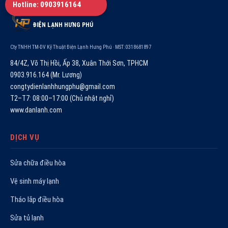
Hotline: 0903916164
ĐIỆN LẠNH HƯNG PHÚ
Cty TNHH TM-DV Kỹ Thuật Điện Lạnh Hưng Phú · MST: 0318681897
84/4Z, Võ Thị Hồi, Ấp 38, Xuân Thới Sơn, TPHCM
0903.916.164 (Mr. Lương)
congtydienlanhhungphu@gmail.com
T2–T7: 08:00–17:00 (Chủ nhật nghỉ)
www.danlanh.com
DỊCH VỤ
Sửa chữa điều hòa
Vệ sinh máy lạnh
Tháo lắp điều hòa
Sửa tủ lạnh