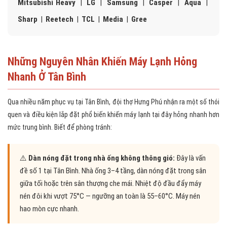
Mitsubishi Heavy
|
LG
|
Samsung
|
Casper
|
Aqua
|
Sharp
|
Reetech
|
TCL
|
Media
|
Gree
Những Nguyên Nhân Khiến Máy Lạnh Hỏng
Nhanh Ở Tân Bình
Qua nhiều năm phục vụ tại Tân Bình, đội thợ Hưng Phú nhận ra một số thói
quen và điều kiện lắp đặt phổ biến khiến máy lạnh tại đây hỏng nhanh hơn
mức trung bình. Biết để phòng tránh:
⚠️
Dàn nóng đặt trong nhà ống không thông gió:
Đây là vấn
đề số 1 tại Tân Bình. Nhà ống 3–4 tầng, dàn nóng đặt trong sân
giữa tối hoặc trên sân thượng che mái. Nhiệt độ đầu đẩy máy
nén đôi khi vượt 75°C — ngưỡng an toàn là 55–60°C. Máy nén
hao mòn cực nhanh.