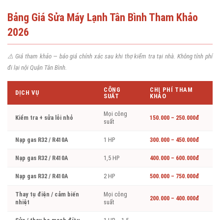
Bảng Giá Sửa Máy Lạnh Tân Bình Tham Khảo
2026
⚠️ Giá tham khảo — báo giá chính xác sau khi thợ kiểm tra tại nhà. Không tính phí
đi lại nội Quận Tân Bình.
CÔNG
CHI PHÍ THAM
DỊCH VỤ
SUẤT
KHẢO
Mọi công
Kiểm tra + sửa lỗi nhỏ
150.000 – 250.000đ
suất
Nạp gas R32 / R410A
1 HP
300.000 – 450.000đ
Nạp gas R32 / R410A
1,5 HP
400.000 – 600.000đ
Nạp gas R32 / R410A
2 HP
500.000 – 750.000đ
Thay tụ điện / cảm biến
Mọi công
200.000 – 400.000đ
nhiệt
suất