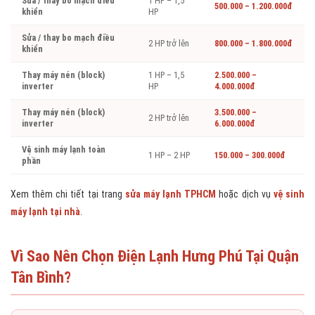
Sửa / thay bo mạch điều
1 HP – 1,5
500.000 – 1.200.000đ
khiển
HP
Sửa / thay bo mạch điều
2 HP trở lên
800.000 – 1.800.000đ
khiển
Thay máy nén (block)
1 HP – 1,5
2.500.000 –
inverter
HP
4.000.000đ
Thay máy nén (block)
3.500.000 –
2 HP trở lên
inverter
6.000.000đ
Vệ sinh máy lạnh toàn
1 HP – 2 HP
150.000 – 300.000đ
phần
Xem thêm chi tiết tại trang
sửa máy lạnh TPHCM
hoặc dịch vụ
vệ sinh
máy lạnh tại nhà
.
Vì Sao Nên Chọn Điện Lạnh Hưng Phú Tại Quận
Tân Bình?