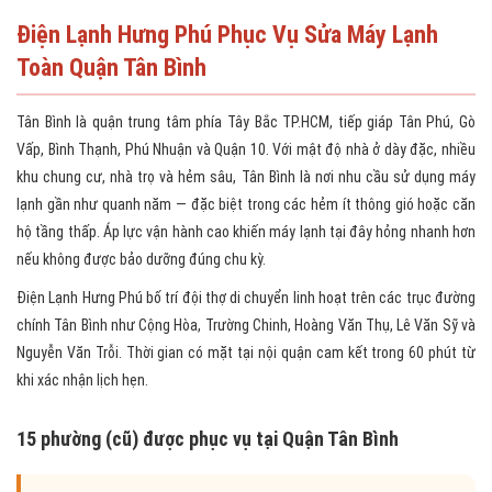
Điện Lạnh Hưng Phú Phục Vụ Sửa Máy Lạnh
Toàn Quận Tân Bình
Tân Bình là quận trung tâm phía Tây Bắc TP.HCM, tiếp giáp Tân Phú, Gò
Vấp, Bình Thạnh, Phú Nhuận và Quận 10. Với mật độ nhà ở dày đặc, nhiều
khu chung cư, nhà trọ và hẻm sâu, Tân Bình là nơi nhu cầu sử dụng máy
lạnh gần như quanh năm — đặc biệt trong các hẻm ít thông gió hoặc căn
hộ tầng thấp. Áp lực vận hành cao khiến máy lạnh tại đây hỏng nhanh hơn
nếu không được bảo dưỡng đúng chu kỳ.
Điện Lạnh Hưng Phú bố trí đội thợ di chuyển linh hoạt trên các trục đường
chính Tân Bình như Cộng Hòa, Trường Chinh, Hoàng Văn Thụ, Lê Văn Sỹ và
Nguyễn Văn Trỗi. Thời gian có mặt tại nội quận cam kết trong 60 phút từ
khi xác nhận lịch hẹn.
15 phường (cũ) được phục vụ tại Quận Tân Bình