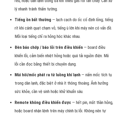
rêu, hoặc dàn lạnh đóng đá khi thiếu gas rồi tan chảy. Cần xử
lý nhanh tránh thấm tường.
Tiếng ồn bất thường
— lạch cạch do ốc cố định lỏng; tiếng
rít khi cánh quạt chạm vỏ; tiếng ù lớn khi máy nén có vấn đề.
Mỗi loại tiếng chỉ ra hỏng hóc khác nhau.
Đèn báo chớp / báo lỗi trên điều khiển
— board điều
khiển lỗi, cảm biến nhiệt hỏng hoặc quá tải nguồn điện. Mã
lỗi cần đọc bằng thiết bị chuyên dụng.
Mùi hôi/mốc phát ra từ luồng khí lạnh
— nấm mốc tích tụ
trong dàn lạnh, đặc biệt ở nhà ít thông thoáng. Ảnh hưởng
sức khỏe, cần vệ sinh hoặc khử khuẩn sâu.
Remote không điều khiển được
— hết pin, mắt thần hỏng,
hoặc board nhận lệnh trên máy chính bị lỗi. Không nên tự