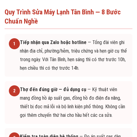
Quy Trình Sửa Máy Lạnh Tân Bình — 8 Bước
Chuẩn Nghề
Tiếp nhận qua Zalo hoặc hotline
— Tổng đài viên ghi
1
nhận địa chỉ, phường/hẻm, triệu chứng và hẹn giờ cụ thể
trong ngày. Với Tân Bình, hẹn sáng thì có thợ trước 10h,
hẹn chiều thì có thợ trước 14h.
Thợ đến đúng giờ — đủ dụng cụ
— Kỹ thuật viên
2
mang đồng hồ áp suất gas, đồng hồ đo điện đa năng,
thiết bị đọc mã lỗi và bộ linh kiện phổ thông. Không cần
gọi thêm chuyến thứ hai cho hầu hết các ca sửa.
Kiểm tra toàn diện hệ thống
— Đo áp suất gas dàn