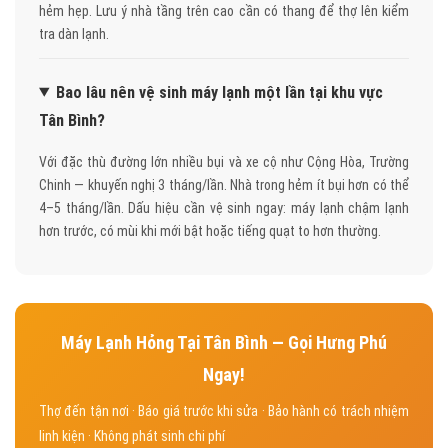
hẻm hẹp. Lưu ý nhà tầng trên cao cần có thang để thợ lên kiểm
tra dàn lạnh.
Bao lâu nên vệ sinh máy lạnh một lần tại khu vực
Tân Bình?
Với đặc thù đường lớn nhiều bụi và xe cộ như Cộng Hòa, Trường
Chinh — khuyến nghị 3 tháng/lần. Nhà trong hẻm ít bụi hơn có thể
4–5 tháng/lần. Dấu hiệu cần vệ sinh ngay: máy lạnh chậm lạnh
hơn trước, có mùi khi mới bật hoặc tiếng quạt to hơn thường.
Máy Lạnh Hỏng Tại Tân Bình — Gọi Hưng Phú
Ngay!
Thợ đến tận nơi · Báo giá trước khi sửa · Bảo hành có trách nhiệm
linh kiện · Không phát sinh chi phí